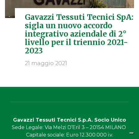
Gavazzi Tessuti Tecnici SpA:
sigla un nuovo accordo
integrativo aziendale di 2°
livello per il triennio 2021-
2023
21 maggio 2021
Gavazzi Tessuti Tecnici S.p.A. Socio Unico
Sede Legale
: Via Melzi D’Eril 3 – 20154 MILANO
Capitale sociale
: Euro 12.300.000 i.v.