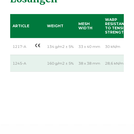
WARP
MESH
RESISTANCE
ARTICLE
WEIGHT
WIDTH
TO TENSILE
STRENGTH
1217-A
134 g/m2 ± 5%
33 x 40 mm
30 kN/m
1245-A
160 g/m2 ± 5%
38 x 38 mm
28,6 kN/m