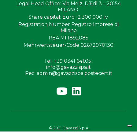
Legal Head Office
: Via Melzi D’Eril 3 – 20154
MILANO
Share capital
: Euro 12.300.000 i.v.
Registration Number
Registro Imprese di
Milano
REA MI 1892085
Mehrwertsteuer-Code
02672970130
Tel. +39 0341 641.051
info@gavazzispa.it
Pec: admin@gavazzispa.postecert.it
© 2021 Gavazzi S.p.A
Privacy Policy
Cookie Policy
Whistleblowing