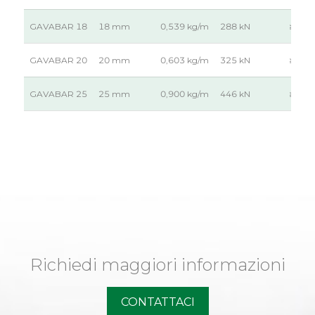
GAVABAR 18
18 mm
0,539 kg/m
288 kN
≥ 52 
GAVABAR 20
20 mm
0,603 kg/m
325 kN
≥ 52 
GAVABAR 25
25 mm
0,900 kg/m
446 kN
≥ 52 
Richiedi maggiori informazioni
CONTATTACI