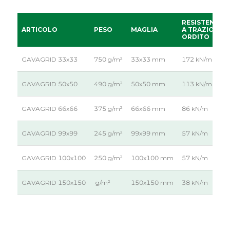
RESISTENZA
ARTICOLO
PESO
MAGLIA
A TRAZIONE
ORDITO
GAVAGRID 33x33
750 g/m²
33x33 mm
172 kN/m
GAVAGRID 50x50
490 g/m²
50x50 mm
113 kN/m
GAVAGRID 66x66
375 g/m²
66x66 mm
86 kN/m
GAVAGRID 99x99
245 g/m²
99x99 mm
57 kN/m
GAVAGRID 100x100
250 g/m²
100x100 mm
57 kN/m
GAVAGRID 150x150
g/m²
150x150 mm
38 kN/m